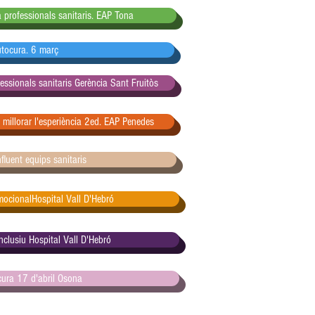
 professionals sanitaris. EAP Tona
tocura. 6 març
essionals sanitaris Gerència Sant Fruitòs
 millorar l'esperiència 2ed. EAP Penedes
fluent equips sanitaris
mocionalHospital Vall D'Hebró
clusiu Hospital Vall D'Hebró
ura 17 d'abril Osona