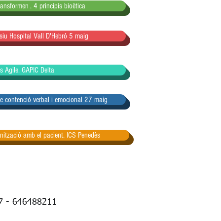
nsformen . 4 principis bioètica
siu Hospital Vall D'Hebró 5 maig
s Agile. GAPIC Delta
de contenció verbal i emocional 27 maig
ització amb el pacient. ICS Penedès
7 - 646488211