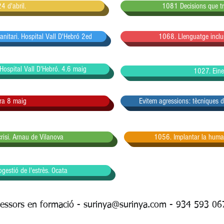
 d'abril.
1081 Decisions que tra
 sanitari. Hospital Vall D'Hebró 2ed
1068. Llenguatge inclu
ospital Vall D'Hebró. 4.6 maig
1027. Eine
ra 8 maig
Evitem agressions: tècniques 
risi. Arnau de Vilanova
1056. Implantar la human
estió de l'estrès. Ocata
sessors en formació -
surinya@surinya.com
- 934 593 06