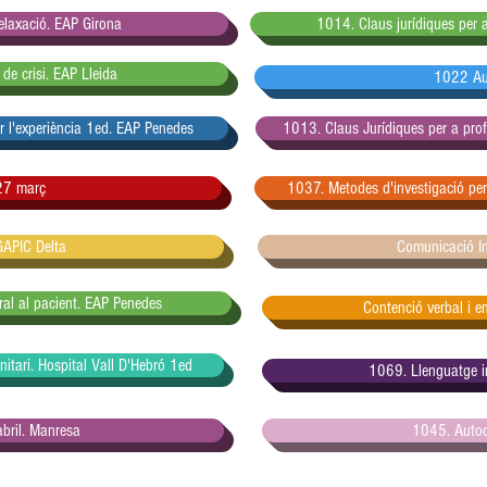
elaxació. EAP Girona
1014. Claus jurídiques per a
de crisi. EAP Lleida
1022 Au
r l'experiència 1ed. EAP Penedes
1013. Claus Jurídiques per a prof
27 març
1037. Metodes d'investigació per
GAPIC Delta
Comunicació In
ural al pacient. EAP Penedes
Contenció verbal i e
sanitari. Hospital Vall D'Hebró 1ed
1069. Llenguatge in
bril. Manresa
1045. Autoc