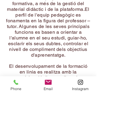
formativa, a més de la gestió del
material didàctic i de la plataforma.El
perfil de l'equip pedagògic es
fonamenta en la figura del professor –
tutor. Algunes de les seves principals
funcions es basen a orientar a
l'alumne en el seu estudi, guiar-ho,
esclarir els seus dubtes, controlar el
nivell de compliment dels objectius
d'aprenentatge.
El desenvolupament de la formació
en línia es realitza amb la
participació d'un ampli equip
multidisciplinari, que consta amb un
equip pedagògic: tutors professionals
Phone
Email
Instagram
que, en funció dels objectius del curs,
determinen el mètode d'aprenentatge
més adequat per a la impartició dels
continguts i realitzen un seguiment
diari de la progressió de l'alumne al
llarg de la formació i d'experts en els
continguts d'aprenentatge: tutors
especialistes que aporten els