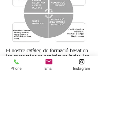
El nostre catàleg de formació basat en
les competències genèriques inclou les
següents accions.
Phone
Email
Instagram
CAPACITAT RESOLUTIVA I PRESA DE
DECISIONS
COMUNICACIÓ I PERSUASIÓ
GESTIÓ D'EMOCIONS
PLANIFICACIÓ ORGANITZACIÓ I
PRIORITZACIÓ