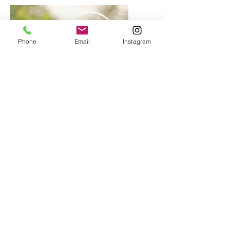
Phone
Email
Instagram
Curs de Sistemes de garanties de
transparència i bon govern al
dret a l'accés a la informació
pública
Més Informació
20 hores lectives
Et vols incriure a aquest curs?
Online